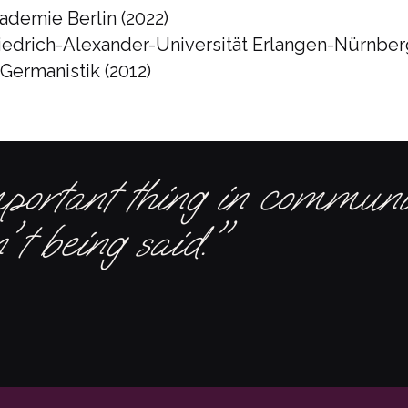
ademie Berlin (2022)
riedrich-Alexander-Universität Erlangen-Nürnber
ermanistik (2012)
ortant thing in communic
't being said."