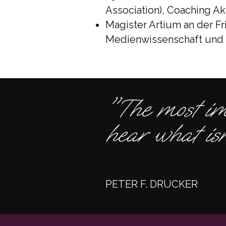
Association), Coaching Ak
Magister Artium an der F
Medienwissenschaft und G
"The most imp
hear what isn
PETER F. DRUCKER