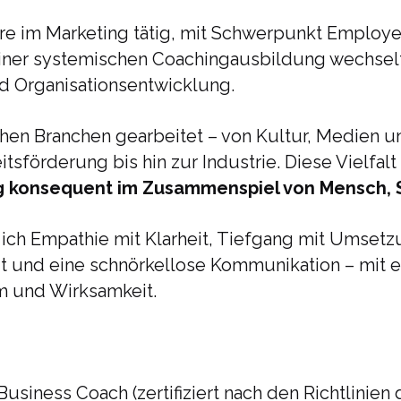
ahre im Marketing tätig, mit Schwerpunkt Employ
ner systemischen Coachingausbildung wechselte
nd Organisationsentwicklung.
ichen Branchen gearbeitet – von Kultur, Medien 
sförderung bis hin zur Industrie. Diese Vielfalt
g konsequent im Zusammenspiel von Mensch, S
 ich Empathie mit Klarheit, Tiefgang mit Umsetzu
keit und eine schnörkellose Kommunikation – mit
 und Wirksamkeit.
usiness Coach (zertifiziert nach den Richtlinie