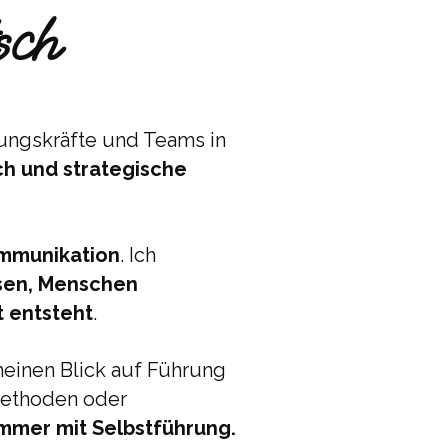
sch
rungskräfte und Teams in
h und strategische
mmunikation
. Ich
sen, Menschen
t entsteht
.
meinen Blick auf Führung
 Methoden oder
mmer mit Selbstführung.