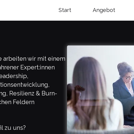
Start
Angebot
 arbeiten wir mit einem
ahrener Expert:innen
Leadership,
tionsentwicklung,
ng, Resilienz & Burn-
chen Feldern
il zu uns?