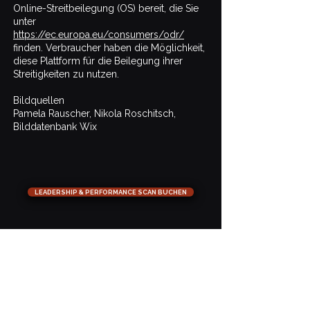
Online-Streitbeilegung (OS) bereit, die Sie
unter
https://ec.europa.eu/consumers/odr/
finden. Verbraucher haben die Möglichkeit,
diese Plattform für die Beilegung ihrer
Streitigkeiten zu nutzen.
Bildquellen
Pamela Rauscher, Nikola Roschitsch,
Bilddatenbank Wix
LEADERSHIP & PERFORMANCE SCAN BUCHEN
Folge Nikola auf Social
Media: